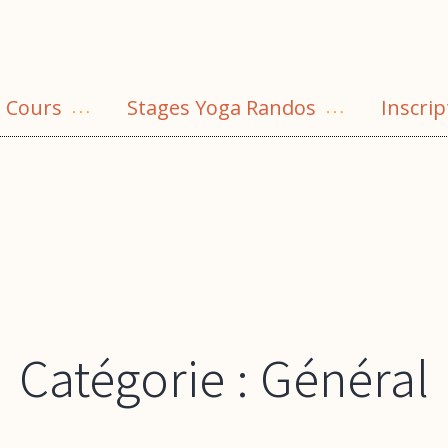
Cours
Stages Yoga Randos
Inscrip
rir
Ouvrir
Ouvrir
le
le
nu
menu
menu
Catégorie :
Général