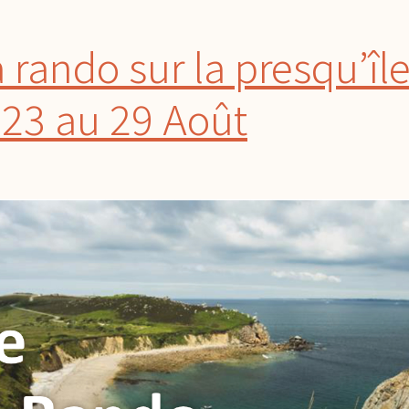
 rando sur la presqu’îl
 23 au 29 Août