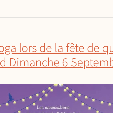
oga lors de la fête de q
sud Dimanche 6 Septem