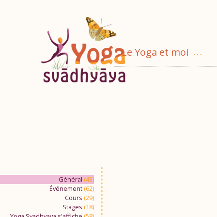
Aller
au
contenu
Le Yoga et moi
Ouv
le
me
Général
(43)
Événement
(62)
Cours
(29)
Stages
(18)
Yoga Svadhyaya s'affiche
(58)