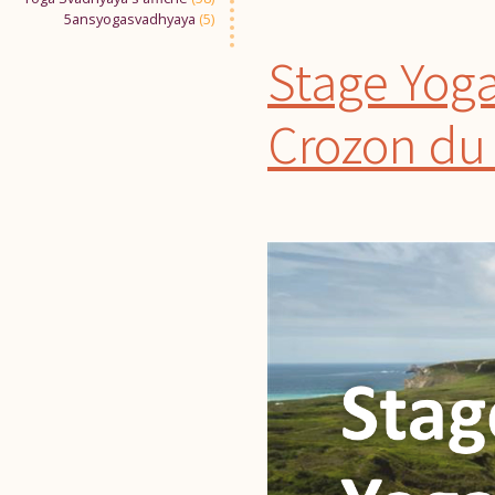
5ansyogasvadhyaya
(5)
Stage Yoga
Crozon du