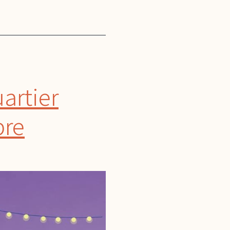
uartier
bre