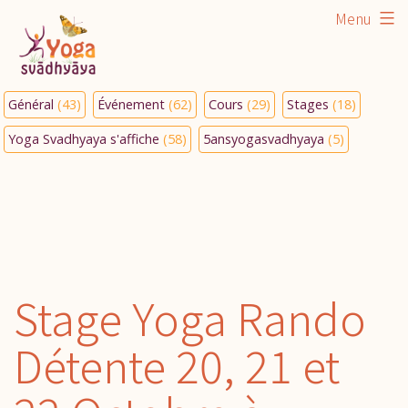
Aller
Menu
au
contenu
Général
(43)
Événement
(62)
Cours
(29)
Stages
(18)
Yoga Svadhyaya s'affiche
(58)
5ansyogasvadhyaya
(5)
Stage Yoga Rando
Détente 20, 21 et